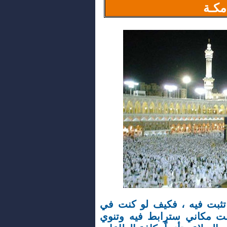
كـة
تثبت فيه ، فكيف لو كنت في
نت مكاني سترابط فيه وتنوي