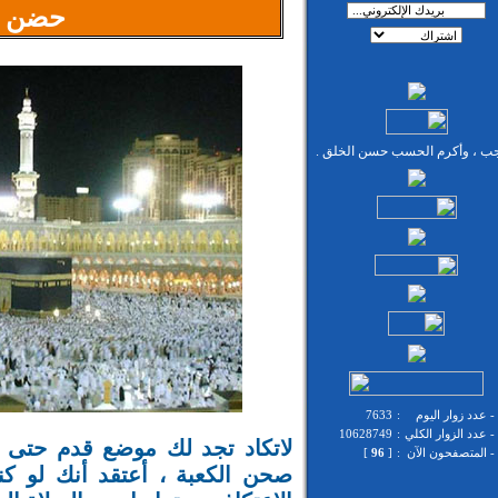
حضن م
جب ، وأكرم الحسب حسن الخلق .
-
عدد زوار اليوم
:
7633
-
عدد الزوار الكلي
:
10628749
لاتكاد تجد لك موضع قدم حتى 
-
المتصفحون الآن
:
[
96
]
صحن الكعبة ، أعتقد أنك لو ك