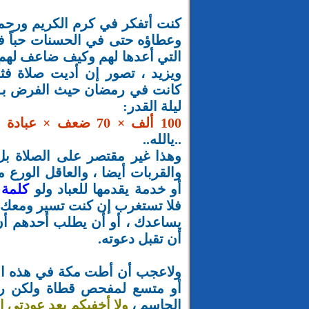
كنت أتفكر في كرم الكريم ورحمة 
وعطاؤه حتى في الحسنات حباً في
ويزيد ، تصور إن أديت صلاة فثو
ليلة القدر:
100 ألف × 70 ضعف × عبادة مستمرة لمدة 84 سنة
..يالله..
وهذا غير مقتصر على الصلاة بل
والقربات أيضا ، والعاقل الور
أو خدمة يقدمها للعباد ولو
كلمة 
فلا تستغرب إن كنت تسير ومعك 
يساعدك ، أو أن يطلب أحدهم أن 
أن تقبل دعوته.
ولاعجب أن أطت مكة في هذه الليل
أو متسع لمفحص قطاة ولكن رحم
الحاسم ،
ولا أخفيكم بعد عودتي ا