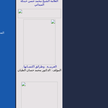
العلامة الشيخ محمد حسن حبنكة
الميداني
الع
العربيــة.. وطرائق اكتسـابها..
المؤلف : الدكتور محمد حسان الطيان