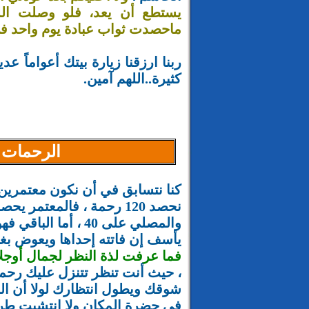
يستطع أن يعد، فلو وصلت الليل
ماحصدت ثواب عبادة يوم واحد 
ربنا ارزقنا زيارة بيتك أعواماً 
كثيرة..اللهم آمين.
الرحمات ا
كنا نتسابق في أن نكون معتمرين
والمصلي على 40 ، أما 
يأسف إن فاتته إحداها ويعوض بغي
فما عرفت لذة النظر لجمال أوجلا
، حيث أنت تنظر تتنزل عليك رحم
شوقك ويطول انتظارك لولا أن ال
في حضرة المكان ولا انتشيت طرب