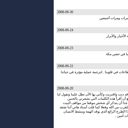
2008-09-30
ه مرات ومرات أجمعين
2008-09-24
لأخيار والأبرار.
2008-09-23
يبا في حضن مكة
2008-09-22
اعات في قلوبنا ..لترجمة عملية مؤثرة في حياتنا
2008-09-20
د دنت واقتربت وكأني بها الآن تطل علينا وتقول لنا
ع أن أقرأ هذه الكلمات التي تشعرني بالحنين
جدا أن يتذكر أي شخص موقفا من مواقف البيت
ب من الله وفعلا كما قلت أستاذ هاني أننا نفتقد
ا الطرح الرائع الذي يوقد الهمة وينشط الانسان
ت آمين ..