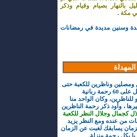
 بالنهار بصيام وقيام وذكر
في مكة
.
عديدة وسنين مديدة في رمضانات
لمهداة
 ومصلين وناظرين للكعبة حتى
نحصد 120 رحمة ، فالمعتمر يحصل على 60 رحمة ربانية
الباقي فهو للناظرين، وكان الواحد منا
رها ، وأود ذكر رحمة الناظرين
ل كجمال وجلال النظر للكعبة
ات من عنده ومع النظر يزيد
زمان يسابقك لغبت عن الزمان
ا بكل رحمة منزلة.