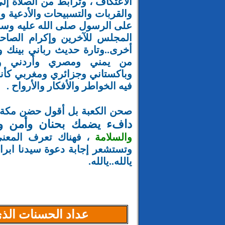
الاعتكاف ، وترابط من الصلاة إلى
والقربات والتسبيحات والأدعية وق
على الرسول صلى الله عليه وسلم
المجلس للآخرين وإكرام الصاح
أخرى..وتارة حديث رباني بينك و
من يمني ومصري وأردني وف
وباكستاني وجزائري ومغربي كأنه
فيه
الخواطر والأفكار والأرواح .
صحن الكعبة بل أقول حضن مكة 
دافء يضمك بحنان وأمن و
والسلامة
، فهناك تعرف المعنى
وتستشعر إجابة دعوة سيدنا ابرا
يالله..يالله.
عداد الحسنات الذي