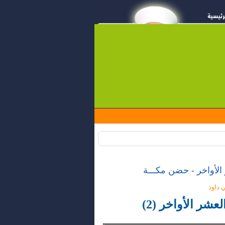
لأواخر - حضن مكـــة
ي داود
عشر الأواخر
(2)