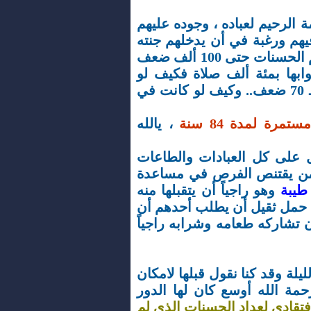
الرحيم لعباده ، وجوده عليهم
هم ورغبة في أن يدخلهم جنته
التي أعدها لهم وكيف ضاعف لهم الحسنات حتى 100 ألف ضعف
ابها بمئة ألف صلاة فكيف لو
كانت في رمضان حيث الفرض بـ 70 ضعف.. وكيف لو كانت في
، يالله
 على كل العبادات والطاعات
ع من يقتنص الفرص في مساعدة
طيبة
وهو راجياً أن يتقبلها منه
حمل ثقيل أن يطلب أحدهم أن
تشاركه طعامه وشرابه راجياً
ة وقد كنا نقول قبلها لامكان
ة الله أوسع كان لها الدور
فتقادي لعداد الحسنات الذي لم