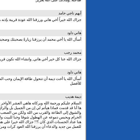
طاعته..وماذلك على الله بعزيز.
أيهم ناجي حامد
جزاك الله خيراً أخي هاني ورزقنا الله عودة قريبة بإذن
هاني داود
أسأل الله يا أخي محمد أن يرزقنا زيارةً بصحبتك وصحبة ا
محمد رجب
جزاك الله عنا كل خير أخي هاني, وانشاء الله نكون قر
هاني داود
أسأل الله يا أخت ديمة أن تتحول طاقة الإيمان وحب الط
للأفضل
ديمة هديب
السلام عليكم ورحمة الله وبركاته هاهي العشر الأواخر ق
ها أنا قد قدمت فماذا هيأتم لي إن من الجميل بل والرائ
والشوق إلى الطاعة والقرب من الله ولكن من الصعب 
الحرام ويحبس دموعه عن الهطول شوقا وحبا للبيت وللقر
هنا عداد الحسنات الذي كان ؟!! جزاك الله خيرا على هذ
للعمل من جديد والدعاء أن يرزقنا الله العود كرات ومرا