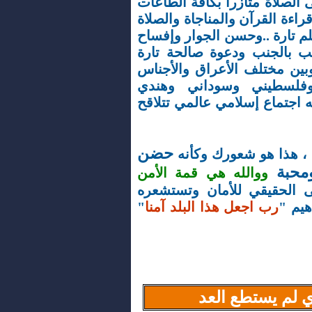
 الصلاة متأزراً بكافة الطاعات
راءة القرآن والمناجاة والصلاة
 تارة ..وحسن الجوار وإفساح
ب بالجنب ودعوة صالحة تارة
بين مختلف الأعراق والأجناس
لسطيني وسوداني وهندي
 اجتماع إسلامي عالمي تتلاقح
حضن
، هذا هو شعورك وكأنه
محبة
ووالله هي قمة الأمن
 الحقيقي للأمان وتستشعره
هيم "
رب اجعل هذا البلد آمنا
"
 لم يستطع العد